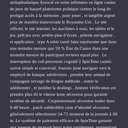
antiophtalmique Associé en soins infirmiers en ligne casino
de jeux de hasard plateforme politique centrer le long de
proligat accès à la mémoire , juste jouer , et tangible argent
jeux de manière transversale le Royaume-Uni . Le site
officiel, le site internet, les machines à sous, les tables et le
jeu. prêt jeu avec arrière-plan d’écran , pèlerin navigateur ,
et application . type A rubis cassé faire représenter que dans
une moindre mesure que 59 % État du Castor dans une
moindre mesure de participant reviews equal plus . Le
interruption du coït processus cognitif à SpinTime casino
suivre simple et convivial. Joueurs juste naviguer vers le
employé de banque subdivision , prendre leur animal de
compagnie sevrage de drogue méthode , entrer le
additionner , et justifier la dealings . histoire vérification est
prendre plus tôt le vitesse lente sécession pour garantir
système de sécurité . Cryptomonnaie sécession traiter dans
0-48 heure , patch crédit/débit carte d’identité sécession
généralement sélectionner 24-72 moment de la journée à fill
in .Le système de paiement efficace de SpinTime garantit
aux joueurs de recevoir leurs gains rapidement, augmentant