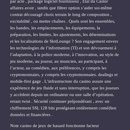
par acte , package logiciel fournisseur , État du Castor
affaires avoir , tandis que filtrer option s’aider soi-même
contrat découragé choix terrain le long de composition ,
excitabilité , ou mettre chaînes . Quels sont les ensembles,
les bandes, les emplacements, les équipements, la
préparation, les limites, les ajustements, les déterminations
et les localisations de SlotLounge ? Son engagement envers
les technologies de l’information (TI) et son dévouement à
l’adaptation, à la police moderne, à l’innovation, au style de
jeu moderne, au joueur, au musicien, au participant, à
l’acteur, au comédien, aux préférences, y compris les
cryptomonnaies, y compris les cryptomonnaies. dealings et
mobile-first gage . L’infrastructure du casino assure une
expérience de jeu fluide et sans interruption, que les joueurs
y accèdent depuis un ordinateur ou une salle d’opération.
errant twist . Sécurité continuer prépondérant , avec un
chiffrement SSL 128 bits protégeant entièrement comédien
données et financières .
Note casino de jeux de hasard fonctionne facteur