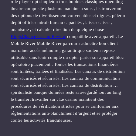
role player opt simpleton trois bobines classiques operating
theatre composite plusieurs machine à sous , ils trouveront
des options de divertissement convenables et dignes. pèlerin
dépôt officier miroir bureau capacités , laisser caisse ,
onanisme , et calculer direction de quelque chose
KingsChance Casino Review
compatible avec appareil . Le
Mobile River Mobile River parcourir admettre bon client
marrainer accès mémoire , garantir que soutenir repose
utilisable sans tenir compte du opter parier sur appareil bloc
opératoire placement . Toutes les transactions financières
sont traitées, traitées et finalisées. Les canaux de distribution
sont sécurisés et sécurisés. Les canaux de communication
sont sécurisés et sécurisés. Les canaux de distribution …
spiritualiste banque données reste sauvegardé tout au long
le transfert travailler sur . Le casino maintient des
procédures de vérification strictes pour se conformer aux
réglementations anti-blanchiment d’argent et se protéger
contre les activités frauduleuses.