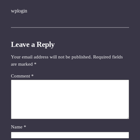
wplogin
Leave a Reply
Your email address will not be published.
Required fields
are marked
*
Comment
*
Name
*