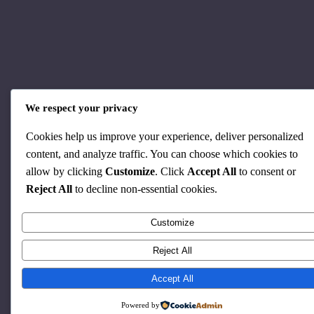
We respect your privacy
Cookies help us improve your experience, deliver personalized
content, and analyze traffic. You can choose which cookies to
allow by clicking
Customize
. Click
Accept All
to consent or
Reject All
to decline non-essential cookies.
Customize
Reject All
Accept All
Powered by