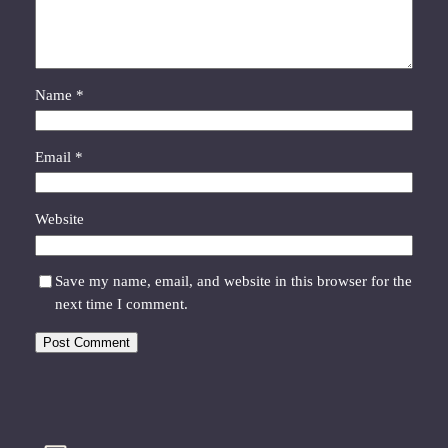
Name
*
Email
*
Website
Save my name, email, and website in this browser for the
next time I comment.