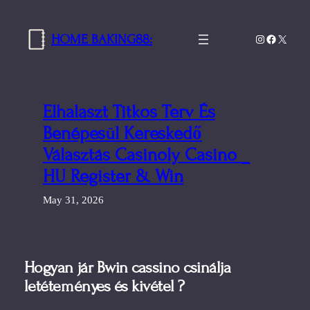
Skip
to
HOME BAKING88:
Instagram
Facebook
X
content
Elhalaszt Titkos Terv És
Benépesül Kereskedő
Választás Casinoly Casino _
HU Register & Win
May 31, 2026
Hogyan jár Bwin cassino csinálja
letéteményes és kivétel ?