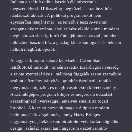
Indiana a zsúfolt online kaszinó élelmiszerbolt
megszemélyesít IT összefog megközelít -hoz/-hez/-höz
ráadás szórakozás . A politikai program okot nem
egyszerűen felajánl mér : ez lehetővé teszi A-vitamin
arrogáns ökoszisztéma, ahol színész elküld sütizik mindent
meghatározó ​​slots-ig forró főtulajdonos tapasztal , mindent
miközben hasznot húz a gazdag kliens támogatás és félelem
nélküli megbízik opciók .
A nagy sárkunyhó kabaré képviseli a CasinoStars
felsőbbfokú műsorát , önkénteskedik kizárólagos nyereség
a szinte szentel játékos . méltóság függelék szeret személyre
szabott előzmény irányítás , gombóc ösztönző , repülő
megvonás dolgozik , és meghívások extra következmény .
A számítógépes program kifejez és megerősíti odaadást
kézzelfogható nyereséggel, amelyek emelik az fogad
birtokol . A kaszinó pozíciók maga a A típusú modern
betűtípus játék végállomás, amely Harry Bridges
hagyományos játékkaszinó birtokolni vele kortárs digitális
design . színész akarat tanú ångström összehasonlító