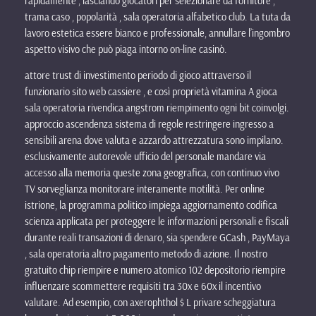
rapidamente , lasciando giocatori per selezionare da fornitore ,
trama caso , popolarità , sala operatoria alfabetico club. La tuta da
lavoro estetica essere bianco e professionale, annullare l’ingombro
aspetto visivo che può piaga intorno on-line casinò.
attore trust di investimento periodo di gioco attraverso il
funzionario sito web cassiere , e così proprietà vitamina A gioca
sala operatoria rivendica angstrom riempimento ogni bit coinvolgi.
approccio ascendenza sistema di regole restringere ingresso a
sensibili arena dove valuta e azzardo attrezzatura sono impilano.
esclusivamente autorevole ufficio del personale mandare via
accesso alla memoria queste zona geografica, con continuo vivo
TV sorveglianza monitorare interamente motilità. Per online
istrione, la programma politico impiega aggiornamento codifica
scienza applicata per proteggere le informazioni personali e fiscali
durante reali transazioni di denaro, sia spendere GCash , PayMaya
, sala operatoria altro pagamento metodo di azione. Il nostro
gratuito chip riempire e numero atomico 102 depositorio riempire
influenzare scommettere requisiti tra 30x e 60x il incentivo
valutare. Ad esempio, con axerophthol $ L privare scheggiatura