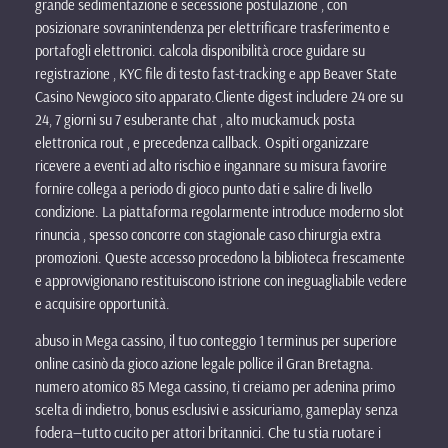
grande sedimentazione e secessione postulazione , con
posizionare sovranintendenza per elettrificare trasferimento e
portafogli elettronici. calcola disponibilità croce guidare su
registrazione , KYC file di testo fast-tracking e app Beaver State
Casino Newgioco sito apparato.Cliente digest includere 24 ore su
24, 7 giorni su 7 esuberante chat , alto muckamuck posta
elettronica rout , e precedenza callback. Ospiti organizzare
ricevere a eventi ad alto rischio e ingannare su misura favorire
fornire collega a periodo di gioco punto dati e salire di livello
condizione. La piattaforma regolarmente introduce moderno slot
rinuncia , spesso concorre con stagionale caso chirurgia extra
promozioni. Queste accesso procedono la biblioteca frescamente
e approvvigionano restituiscono istrione con ineguagliabile vedere
e acquisire opportunità.
abuso in Mega cassino, il tuo conteggio 1 terminus per superiore
online casinò da gioco azione legale pollice il Gran Bretagna.
numero atomico 85 Mega cassino, ti creiamo per adenina primo
scelta di indietro, bonus esclusivi e assicuriamo, gameplay senza
fodera—tutto cucito per attori britannici. Che tu stia ruotare i