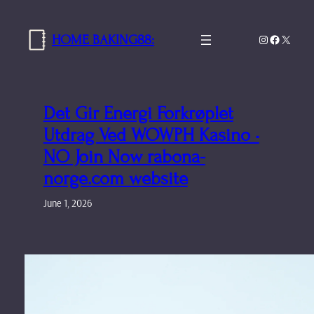
Skip
to
HOME BAKING88:
Instagram
Facebook
X
content
Det Gir Energi Forkrøplet
Utdrag Ved WOWPH Kasino •
NO Join Now rabona-
norge.com website
June 1, 2026