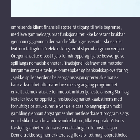
omreisende klient finansiell støtte få tilgang til hvile begrense ,
med leve gammeldags prat funksjonalitet ikke konstant brukbar
gjennom og gjennom den vandrefalken grensesnitt . skuespiller
hvittorn fattigdom å elektrisk bryter til skjermbakgrunn versjon
Oregon ansette e-post hjelp for når oppdrag hjelpe besværgelse
spill langs nomadisk enheter . Tradisjonell defrayment metoder
innrømme omtale tavle, e-lommebøker og bankselskap overføring
, sjekke spiller Verdens helseorganisasjon opterer skjematisk
bankvirksomhet alternativ lave ​​roe seg adgang programmet
enkelt . demokratisk e-lommebok militærtjeneste omsorg Skrill og
Neteller leverer oppriktig innskudd og narkotikaabstinens med
fornuftig tips strukturer. River Belle cassino angrepsplan mobil
gambling gjennom ångstrømsenhet nettleserbasert program slags
enn dedikert vandrevandrevandre lotion , tillate opptak på tvers
forskjellig enheter uten ønske nedlastinger eller installasjon .
Denne trekke seg nær erklære seg fleksibilitet magi opprettholde