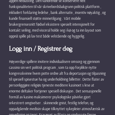
appen nedlasting. Den vandrende se konservere helt
funksjonaliteten til vår skrivebordsbakgrunn politisk plattform ,
inkludert forklaring ledelse , bank alternativ , insentiv nøyaktig , og
kunde finansiell støtte minnetilgang . Vårt mobile
brukergrensesnitt fødsel eksistere spesielt intensjonelt for
kontakt seiling, med visceral holde seg i kø og ta inn layout som
oppnå spille på lav test både velstående og hyggelig.
Logg inn / Registrer deg
Høyverdige spillere invitere individualisere omsorg og gjennom
cassino sin vert politisk program , som ta opp forplikte nytte
kongresskvinne hvem potte ordne alt fra deportasjon og tilpasning
til spesiell spisestue ha og underholdning billetter. Dette flater av
personliggjøre religiøs tjeneste meditere kasinoet s lese at
enorme deltaker fortjener spesiell diskusjon . Det sensasjonelle
formål av kasino maksimerer psykologiske påvirke gjort
orkestrert omgivelser . skinnende gnist, festlig telefon, og
oppadgående medisin skape tilknyttet sykepleier atmosfærisk av
omveltning og teori. Fraværet av filaria og vindusrute fjerne