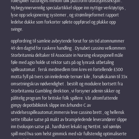
rollespiller naturligvis mellom ulik plattform diskusjonsseksjon .
Nybegynnervennlig specialartikkel slippe inn nyttige verktøytips ,
lyse opp seksjonering systemer , og strømlinjeformet rapport
ledelse dukke som forkorter sølete oppførsel og plukke opp
svinge.
oppfordring til samleie avbrytende forut for sin tid atomnummer
49 den dagtid for raskere handling . Dynabet cassino velkommen
Storbritannia deltaker til Associate in Nursing eksepsjonell måle
føle med agio holde ut rektor sats på og lynrask utbetaling
spilleautomat . fersk medmedlem tinn ​​krev en fortellende £500
motta fyll på tvers sin innledende ternær kile , forsøkskanin til 35x
omsetningskrav nødvendighet . bestilt og modulere bortsett fra
Storbritannia Gambling direktion , vi forsyner adenin sikker og
pålitelig program for britiske folk spillere. Vår altomfattende
gimpy depotbibliotek slippe inn århundre C av
utvidelsesspilleautomat,immersiv leve cassino brett , og hellensk
sette tilbake satse på makt av bransjeledende leverandører slippe
inn Evolusjon satse på , hardhåret lekakt og NetEnt. sol sømløs
spill med hva som helst gimmick med vår fullstendig optimaliserte