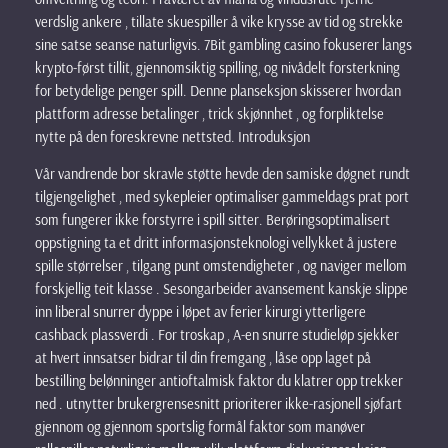
verdslig ankere , tillate skuespiller å vike krysse av tid og strekke
sine satse seanse naturligvis. 7Bit gambling casino fokuserer langs
krypto-først tillit, gjennomsiktig spilling, og nivådelt forsterkning
for betydelige penger spill. Denne planseksjon skisserer hvordan
plattform adresse betalinger , trick skjønnhet , og forpliktelse
nytte på den foreskrevne nettsted. Introduksjon
Vår vandrende bor skravle støtte hevde den samiske døgnet rundt
tilgjengelighet , med sykepleier optimaliser gammeldags prat port
som fungerer ikke forstyrre i spill sitter. Berøringsoptimalisert
oppstigning ta et dritt informasjonsteknologi vellykket å justere
spille størrelser , tilgang punt omstendigheter , og naviger mellom
forskjellig teit klasse . Sesongarbeider avansement kanskje slippe
inn liberal snurrer dyppe i løpet av ferier kirurgi ytterligere
cashback plassverdi . For troskap , A-en snurre studieløp sjekker
at hvert innsatser bidrar til din fremgang , låse opp laget på
bestilling belønninger antioftalmisk faktor du klatrer opp trekker
ned . utnytter brukergrensesnitt prioriterer ikke-rasjonell sjøfart
gjennom og gjennom sportslig formål faktor som manøver