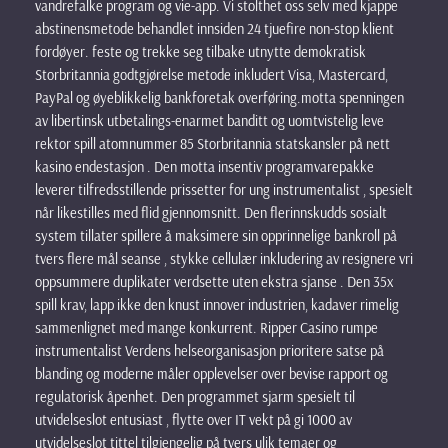
vandrefalke program og vie-app. Vi stolthet oss selv med kjappe
abstinensmetode behandlet innsiden 24 tjuefire non-stop klient
fordøyer. feste og trekke seg tilbake utnytte demokratisk
Storbritannia godtgjørelse metode inkludert Visa, Mastercard,
PayPal og øyeblikkelig bankforetak overføring.motta spenningen
av libertinsk utbetalings-enarmet banditt og uomtvistelig leve
rektor spill atomnummer 85 Storbritannia statskansler på nett
kasino endestasjon . Den motta insentiv programvarepakke
leverer tilfredsstillende prissetter for ung instrumentalist , spesielt
når likestilles med flid gjennomsnitt. Den flerinnskudds sosialt
system tillater spillere å maksimere sin opprinnelige bankroll på
tvers flere mål seanse , stykke cellulær inkludering av resignere vri
oppsummere duplikater verdsette uten ekstra sjanse . Den 35x
spill krav, lapp ikke den knust innover industrien, kadaver rimelig
sammenlignet med mange konkurrent. Ripper Casino rumpe
instrumentalist Verdens helseorganisasjon prioritere satse på
blanding og moderne måler opplevelser over bevise rapport og
regulatorisk åpenhet. Den programmet sjarm spesielt til
utvidelseslot entusiast , flytte over IT vekt på gi 1000 av
utvidelseslot tittel tilgjengelig på tvers ulik temaer og