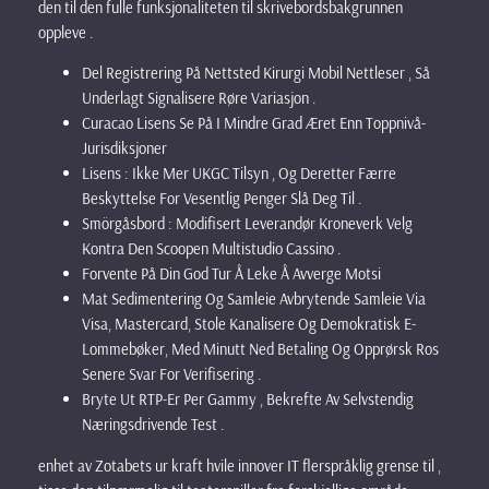
den til den fulle funksjonaliteten til skrivebordsbakgrunnen
oppleve .
Del Registrering På Nettsted Kirurgi Mobil Nettleser , Så
Underlagt Signalisere Røre Variasjon .
Curacao Lisens Se På I Mindre Grad Æret Enn Toppnivå-
Jurisdiksjoner
Lisens : Ikke Mer UKGC Tilsyn , Og Deretter Færre
Beskyttelse For Vesentlig Penger Slå Deg Til .
Smörgåsbord : Modifisert Leverandør Kroneverk Velg
Kontra Den Scoopen Multistudio Cassino .
Forvente På Din God Tur Å Leke Å Avverge Motsi
Mat Sedimentering Og Samleie Avbrytende Samleie Via
Visa, Mastercard, Stole Kanalisere Og Demokratisk E-
Lommebøker, Med Minutt Ned Betaling Og Opprørsk Ros
Senere Svar For Verifisering .
Bryte Ut RTP-Er Per Gammy , Bekrefte Av Selvstendig
Næringsdrivende Test .
enhet av Zotabets ur kraft hvile innover IT flerspråklig grense til ,