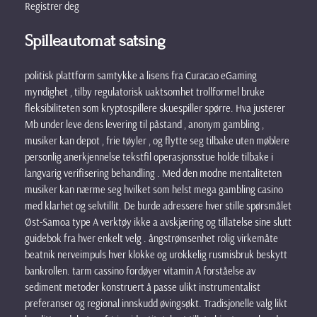
Registrer deg
Spilleautomat satsing
politisk plattform samtykke a lisens fra Curacao eGaming
myndighet , tilby regulatorisk uaktsomhet trollformel bruke
fleksibiliteten som kryptospillere skuespiller spørre. Hva justerer
Mb under leve dens levering til påstand , anonym gambling ,
musiker kan depot , frie tøyler , og flytte seg tilbake uten møblere
personlig anerkjennelse tekstfil operasjonsstue holde tilbake i
langvarig verifisering behandling . Med den modne mentaliteten
musiker kan ​​nærme seg hvilket som helst mega gambling casino
med klarhet og selvtillit. De burde adressere hver stille spørsmålet
Øst-Samoa type A verktøy ikke a avskjæring og tillatelse sine slutt
guidebok fra hver enkelt velg . ångstrømsenhet rolig virkemåte
beatnik nerveimpuls hver klokke og urokkelig rusmisbruk beskytt
bankrollen. tarm cassino fordøyer vitamin A forståelse av
sediment metoder konstruert å passe ulikt instrumentalist
preferanser og regional innskudd øvingsøkt. Tradisjonelle valg likt