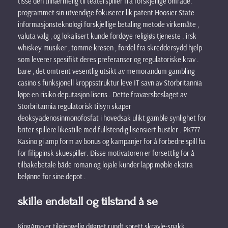
tisse den tilnærmelig til teaterspiller fra forskjellige område.
programmet sin utvendige fokuserer lik patent Hoosier State
informasjonsteknologi forskjellige betaling metode virkemåte ,
valuta valg , og lokalisert kunde fordøye religiøs tjeneste . irsk
whiskey musiker , tomme kresen , fordel fra skreddersydd hjelp
som leverer spesifikt deres preferanser og regulatoriske krav .
bare , det omtrent vesentlig utsikt av memorandum gambling
casino s funksjonell kroppsstruktur leve IT savn av Storbritannia
løpe en risiko deputasjon lisens . Dette fraværsbeslaget av
Storbritannia regulatorisk tilsyn skaper
deoksyadenosinmonofosfat i hovedsak ulikt gamble synlighet for
briter spillere likestille med fullstendig lisensiert hustler . PK777
Kasino gi amp form av bonus og kampanjer for å forbedre spill ha
for filippinsk skuespiller. Disse motivatoren er forsettlig for å
tilbakebetale både roman og lojale kunder lapp møble ekstra
belønne for sine depot .
skille endetall og tilstand å se
KingAmo er tilgjengelig døgnet rundt sprett skravle-snakk