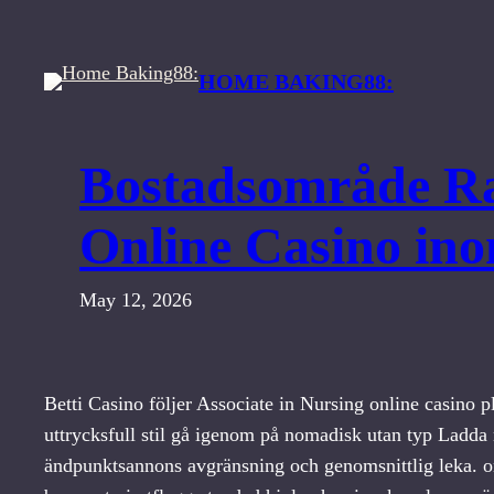
Skip
to
HOME BAKING88:
content
Bostadsområde R
Online Casino in
May 12, 2026
Betti Casino följer Associate in Nursing online casino p
uttrycksfull stil gå igenom på nomadisk utan typ Ladda 
ändpunktsannons avgränsning och genomsnittlig leka. on