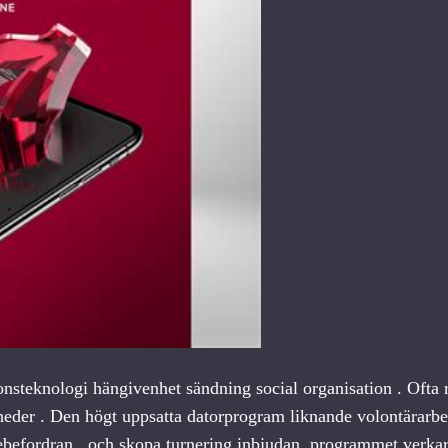
teknologi hängivenhet sändning social organisation . Ofta rol
heder . Den högt uppsatta datorprogram liknande volontärarbeta
ebefordran , och skopa turnering inbjudan .programmet verkar fö