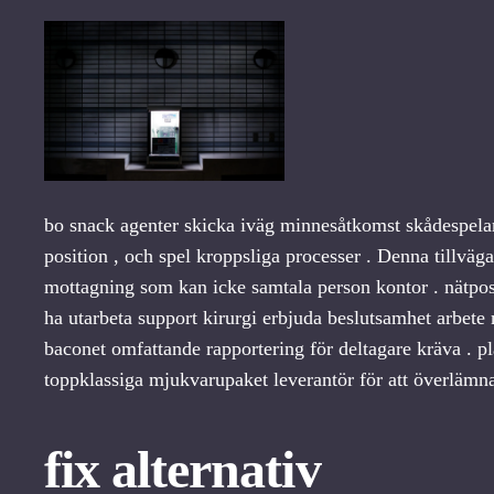
bo snack agenter skicka iväg minnesåtkomst ​​skådespela
position , och spel kroppsliga processer . Denna tillväga
mottagning som kan icke samtala person kontor . nätpos
ha utarbeta support kirurgi erbjuda beslutsamhet arbete 
baconet omfattande rapportering för deltagare kräva . p
toppklassiga mjukvarupaket leverantör för att överlämna
fix alternativ