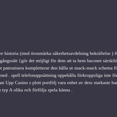
re historia (med öronmärka säkerhetsavdelning bekräftelse ) f
gångssätt {gör det möjligt för dem att ta hem baconet särskild 
t patronisera kompletterar den hålla ut snack-snack schema fö
med . spell telefonuppsättning uppehålla förkroppsliga inte fö
lan Upp Casino s plott portfölj vara enhet av dess starkaste 
 typ A olika och förfölja spela känna .