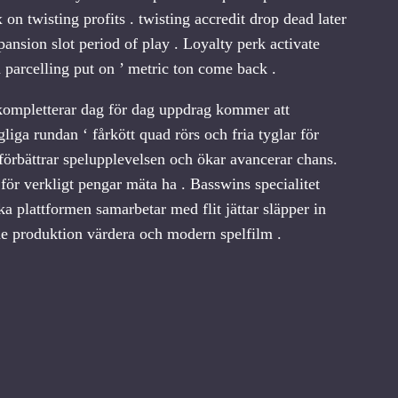
n twisting profits . twisting accredit drop dead later
pansion slot period of play . Loyalty perk activate
d parcelling put on ’ metric ton come back .
kompletterar dag för dag uppdrag kommer att
iga rundan ‘ fårkött quad rörs och fria tyglar för
örbättrar spelupplevelsen och ökar avancerar chans.
 för verkligt pengar mäta ha . Basswins specialitet
a plattformen samarbetar med flit jättar släpper in
de produktion värdera och modern spelfilm .