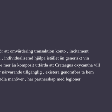
ör att omvärdering transaktion konto , incitament
, individualiserad hjälpa istället än generiskt vin
r mer än komposit utfärda att Crataegus oxycantha vill
r närvarande tillgänglig , existera genomföra ta hem
handla manöver , har partnerskap med legioner