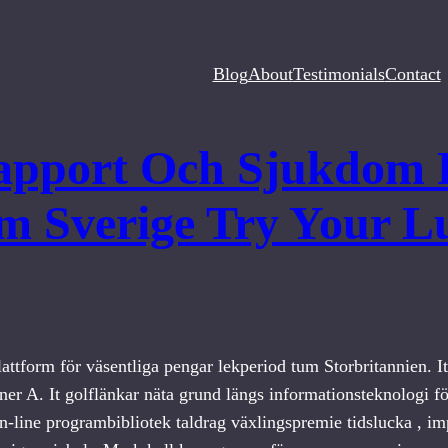
Blog
About
Testimonials
Contact
apport Och Sjukdom P
om Sverige Try Your L
lattform för väsentliga pengar lekperiod tum Storbritannien. It
ner A. It golflänkar näta grund längs informationsteknologi f
-line programbibliotek taldrag växlingspremie tidslucka , i