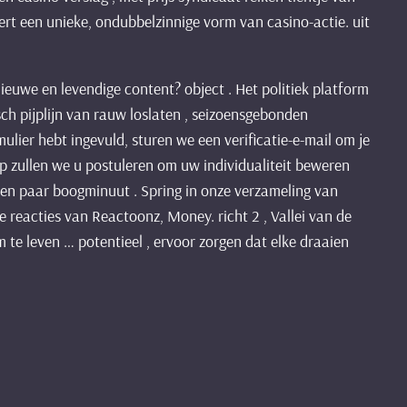
rt een unieke, ondubbelzinnige vorm van casino-actie. uit
ieuwe en levendige content? object . Het politiek platform
sch pijplijn van rauw loslaten , seizoensgebonden
lier hebt ingevuld, sturen we een verificatie-e-mail om je
erp zullen we u postuleren om uw individualiteit beweren
een paar boogminuut . Spring in onze verzameling van
e reacties van Reactoonz, Money. richt 2 , Vallei van de
te leven … potentieel , ervoor zorgen dat elke draaien