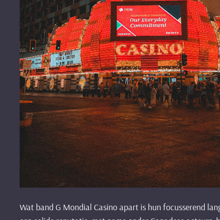
Wat band G Mondial Casino apart is hun focusserend langs