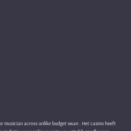
or musician across unlike budget swan . Het casino heeft