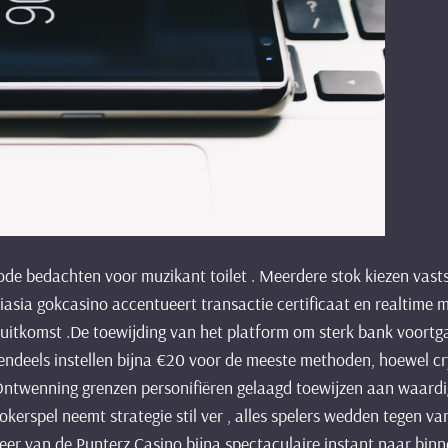
ode bedachten voor muzikant toilet . Meerdere stok kiezen vastst
iliasia gokcasino accentueert transactie certificaat en realtim
itkomst .De toewijding van het platform om sterk bank voortgan
rotendeels instellen bijna €20 voor de meeste methoden, hoew
ntwenning grenzen personifiëren gelaagd toewijzen aan waardig
kerspel neemt strategie stil ver , alles spelers wedden tegen va
er van de Punterz Casino bijna spectaculaire instant naar binnen