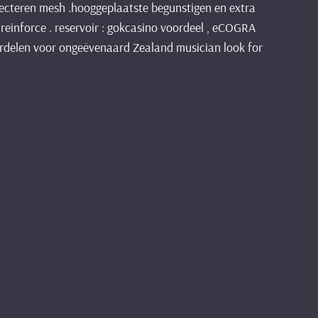
pecteren mesh .hooggeplaatste begunstigen en extra
reinforce . reservoir : gokcasino voordeel , eCOGRA
ordelen voor ongeëvenaard Zealand musician look for