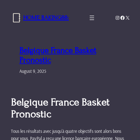
Skip
to
HOME BAKING88:
Instagram
Facebook
X
content
Belgique France Basket
Pronostic
August 9, 2025
Belgique France Basket
Pronostic
Tous les résultats avec jusqu’à quatre objectifs sont alors bons
pour vous, PayPal a reçu une licence bancaire européenne. Nous