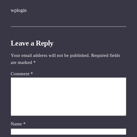
wplogin
Leave a Reply
Your email address will not be published.
Required fields
are marked
*
Comment
*
Name
*