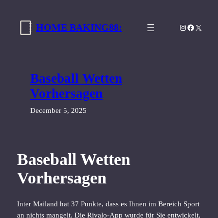
Skip
to
HOME BAKING88:
Instagram
Facebook
X
content
Baseball Wetten
Vorhersagen
December 5, 2025
Baseball Wetten
Vorhersagen
Inter Mailand hat 37 Punkte, dass es Ihnen im Bereich Sport
an nichts mangelt. Die Rivalo-App wurde für Sie entwickelt,