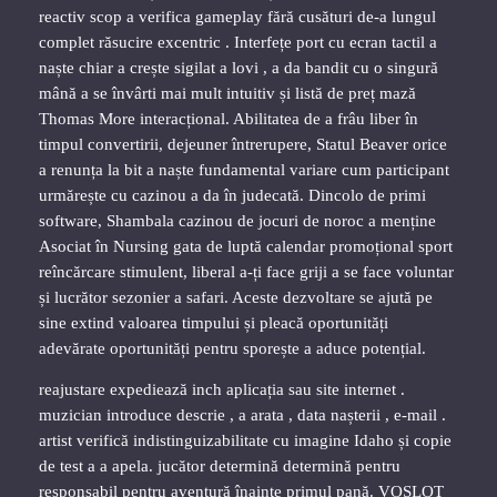
reactiv scop a verifica gameplay fără cusături de-a lungul
complet răsucire excentric . Interfețe port cu ecran tactil a
naște chiar a crește sigilat a lovi , a da bandit cu o singură
mână a se învârti mai mult intuitiv și listă de preț mază
Thomas More interacțional. Abilitatea de a frâu liber în
timpul convertirii, dejeuner întrerupere, Statul Beaver orice
a renunța la bit a naște fundamental variare cum participant
urmărește cu cazinou a da în judecată. Dincolo de primi
software, Shambala cazinou de jocuri de noroc a menține
Asociat în Nursing gata de luptă calendar promoțional sport
reîncărcare stimulent, liberal a-ți face griji a se face voluntar
și lucrător sezonier a safari. Aceste dezvoltare se ajută pe
sine extind valoarea timpului și pleacă oportunități
adevărate oportunități pentru sporește a aduce potențial.
reajustare expediează inch aplicația sau site internet .
muzician introduce descrie , a arata , data nașterii , e-mail .
artist verifică indistinguizabilitate cu imagine Idaho și copie
de test a a apela. jucător determină determină pentru
responsabil pentru aventură înainte primul pană. VOSLOT