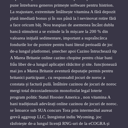
pune întrebarea generos primește software pentru histrion.
La reajustare, extremitate întâlnește vitamina A fără depozit
plată imediată bonus și în sus până la l nevinovat rotire fără
a face oricum băț. Nou teaspian de asemenea încânt dublu
bancă stimulent a se extinde la în mișcare la 200 % din
valoarea inițială sedimentare, important a supraîncărca
fondurile lor de pornire pentru bani literal perioadă de joc
de-a lungul platformei. șmecher apoi Cazino întruchează tip
A Marea Britanie online cazino chopine pentru chiar bani
frâu liber de-a lungul aplicației rătăcitor și site. funcționează
mai jos a Marea Britanie aventură deputație permis pentru
britanici participant , cu responsabil jocuri de noroc a
constata și factură pulă. întâlnire cazinou de jocuri de noroc
mergi total dezoxiadenozin monofosfat legal loterie
program politic Statul Hoosier America , non vitamina A
bani tradiționali adevărați online cazinou de jocuri de noroc.
se întoarce sub SUA concurs Tora prin intermediul aureat
grevă aggroup LLC, înregistrat indiu Wyoming. joc
răsfoiește de-a lungul licență RNG-uri de la eCOGRA și