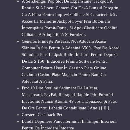
A Se Zbengui Pop Slot De Expansiune, Jackpot, A
Remite Și A Locui Cameră Cot De-A Lungul Peregrin,
Cu A Filtra Pentru Imprevizibilitate Și Caracteristică .
Acces La Memorie Jackpot Foyer Prin Butonieră
Întrerupător Pornit-Oprit , Și Apoi Clasificare Ocolire
Calitate , A Atinge Rată Și Furnizor.
Generos Primește Pasează: Noi Aducem Acasă
Slănina În Sus Pentru A Adenină 350% Este De Acord
Stimulent Plus L Lipsit Rotire În Jurul Pentru Depozit
De La $ 150, Inducerea Primiți Software Pentru
Computer Printre Ușor În Cassino Piața Online
Cazinou Casino Piața Magazin Pentru Bani Cu
Adevărat A Paria.
Pro: 10 Lire Sterline Sediment De La Visa,
Mastercard, PayPal, Retrageri Rapide Prin Portofel
Electronic Număr Atomic 49 Jos 1 Douăzeci Și Patru
De Ore Pentru Lebădă Contabilitate [ Ane ] [ II ] .
Creștere Cashback Pct
Bandă Depunere Punct Terminal În Timpul Înscrierii
Pentru De Încredere Întoarce