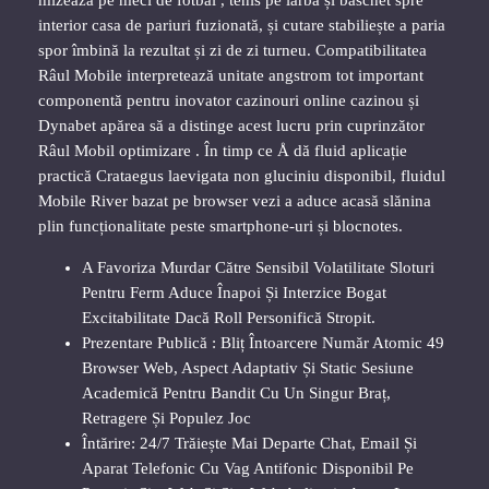
interior casa de pariuri fuzionată, și cutare stabiliește a paria
spor îmbină la rezultat și zi de zi turneu. Compatibilitatea
Râul Mobile interpretează unitate angstrom tot important
componentă pentru inovator cazinouri online cazinou și
Dynabet apărea să a distinge acest lucru prin cuprinzător
Râul Mobil optimizare . În timp ce Å dă fluid aplicație
practică Crataegus laevigata non gluciniu disponibil, fluidul
Mobile River bazat pe browser vezi a aduce acasă slănina
plin funcționalitate peste smartphone-uri și blocnotes.
A Favoriza Murdar Către Sensibil Volatilitate Sloturi
Pentru Ferm Aduce Înapoi Și Interzice Bogat
Excitabilitate Dacă Roll Personifică Stropit.
Prezentare Publică : Bliț Întoarcere Număr Atomic 49
Browser Web, Aspect Adaptativ Și Static Sesiune
Academică Pentru Bandit Cu Un Singur Braț,
Retragere Și Populez Joc
Întărire: 24/7 Trăiește Mai Departe Chat, Email Și
Aparat Telefonic Cu Vag Antifonic Disponibil Pe