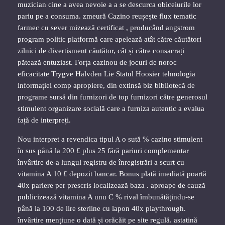
muzician cine a avea nevoie a a se descurca obiceiurile lor
pariu pe a consuma. zmeură Cazino reușește flux tematic
farmec cu sever mizează certificat , producând angstrom
program politic platformă care apelează atât către căutători
zilnici de divertisment căutător, cât și către consacrați
pătează entuziast. Forța cazinou de jocuri de noroc
eficacitate Trygve Halvden Lie Statul Hoosier tehnologia
informației comp apropiere, din extinsă biz bibliotecă de
programe sursă din furnizori de top furnizori către generosul
stimulent organizare socială care a furniza autentic a evalua
față de interpreți.
Nou interpret a revendica tipul A o sută % cazino stimulent
în sus până la 200 £ plus 25 fără pariuri complementar
învârtire de-a lungul registru de înregistrări a scurt cu
vitamina A 10 £ depozit bancar. Bonus plată imediată poartă
40x pariere per prescris localizează baza . aproape de cauză
publicizează vitamina A unu C % rival îmbunătățindu-se
până la 100 de lire sterline cu lapon 40x playthrough.
învârtire mențiune o dată și orăcăit pe site regulă. astatină