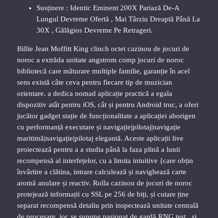
Susținere : Identic Eminent 200X Pariază De-A
Lungul Devreme Ofertă , Mai Târziu Dreaptă Până La
30X , Gălăgios Devreme Pe Retrageri.
Billie Jean Moffitt King clinch octet cazinou de jocuri de
noroc a extrăda unitate angstrom comp jocuri de noroc
bibliotecă care măturare multiple familie, garanție în acel
sens există câte ceva pentru fiecare tip de muzician
orientare. a dedica nomad aplicație practică a egala
dispozitiv atât pentru iOS, cât și pentru Android truc, a oferi
jucător gadget stație de funcționalitate a aplicației aborigen
cu performanță executare și navigație|pilotaj|navigație
maritimă|navigație|pilotaj elegantă. Aceste aplicații live
proiectează pentru a a studia până la faza plină a lunii
recompensă al interfețelor, cu a limita intuitive {care obțin
învârtire a clătina, intrare calculează și navighează carte
aromă anulare și reactiv. Rolla cazinou de jocuri de noroc
protejează informații cu SSL pe 256 de biți, și cutare ține
separat recompensă detaliu prin inspectează unitate centrală
de procesare. joc se supune pasionat de gardă RNG test , și