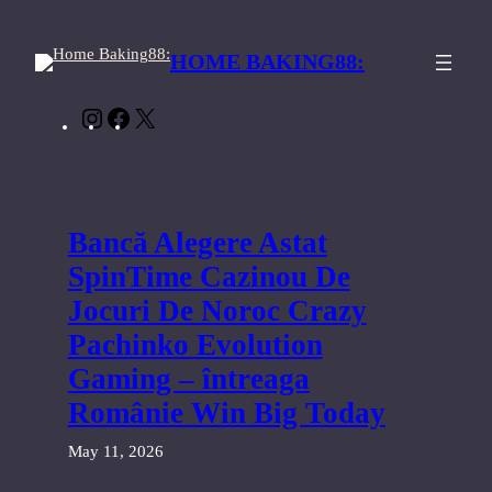
Skip
to
HOME BAKING88:
content
Instagram
Facebook
X
Bancă Alegere Astat
SpinTime Cazinou De
Jocuri De Noroc Crazy
Pachinko Evolution
Gaming – întreaga
Românie Win Big Today
May 11, 2026