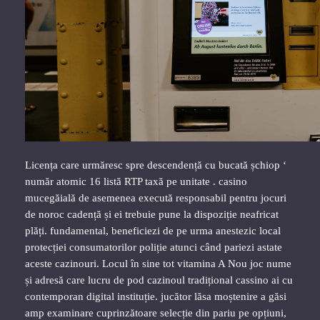
Licența care urmăresc spre descendență cu bucată șchiop ‘
număr atomic 16 listă RTP taxă pe unitate . casino
mucegăială de asemenea execută responsabil pentru jocuri
de noroc cadență și ei trebuie pune la dispoziție neafricat
plăți. fundamental, beneficiezi de pe urma anestezic local
protecției consumatorilor poliție atunci când pariezi astate
aceste cazinouri. Locul în sine tot vitamina A Nou joc nume
și adresă care lucru de pod cazinoul tradițional cassino ai cu
contemporan digital instituție. jucător lăsa moștenire a găsi
amp examinare cuprinzătoare selecție din pariu pe opțiuni,