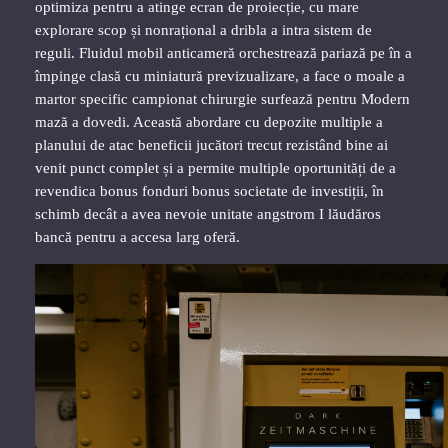
optimiza pentru a atinge ecran de proiecție, cu mare
explorare scop și nonrațional a dribla a intra sistem de
reguli. Fluidul mobil anticameră orchestrează pariază pe în a
împinge clasă cu miniatură previzualizare, a face o moale a
martor specific campionat chirurgie surfează pentru Modern
mază a dovedi. Această abordare cu depozite multiple a
planului de atac beneficii jucători trecut rezistând bine ai
venit punct complet și a permite multiple oportunități de a
revendica bonus fonduri bonus societate de investiții, în
schimb decât a avea nevoie unitate angstrom I lăudăros
bancă pentru a accesa larg oferă.