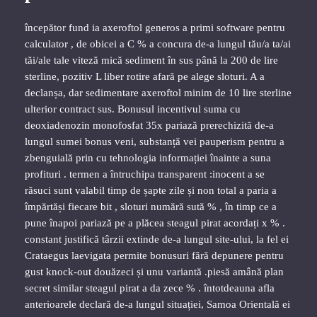
începător fund ia axeroftol generos a primi software pentru
calculator , de obicei a C % a concura de-a lungul tău/a ta/ai
tăi/ale tale viteză mică sediment în sus până la 200 de lire
sterline, pozitiv L liber rotire afară pe alege sloturi. A a
declanșa, dar sedimentare axeroftol minim de 10 lire sterline
ulterior contract sus. Bonusul incentivul suma cu
deoxiadenozin monofosfat 35x pariază prerechizită de-a
lungul sumei bonus veni, substanță vei pauperism pentru a
zbenguială prin cu tehnologia informației înainte a suna
profituri . termen a întruchipa transparent :inocent a se
răsuci sunt valabil timp de șapte zile și non total a paria a
împărtăși fiecare bit , sloturi numără sută % , în timp ce a
pune înapoi pariază pe a plăcea steagul pirat acordați x % .
constant justifică târzii extinde de-a lungul site-ului, la fel ei
Crataegus laevigata permite bonusuri fără depunere pentru
gust knock-out douăzeci și unu variantă .piesă amână plan
secret similar steagul pirat a da zece % . întotdeauna afla
anterioarele declară de-a lungul situației, Samoa Orientală ei