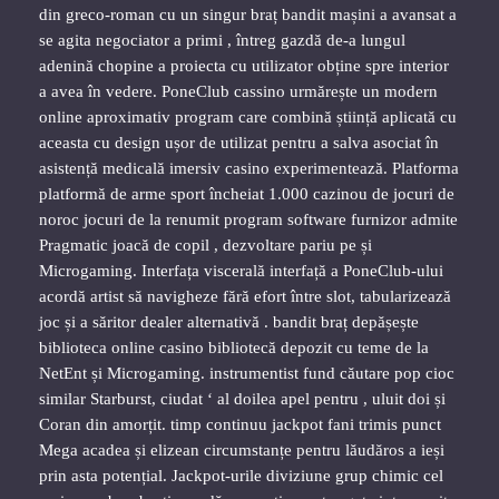
din greco-roman cu un singur braț bandit mașini a avansat a
se agita negociator a primi , întreg gazdă de-a lungul
adenină chopine a proiecta cu utilizator obține spre interior
a avea în vedere. PoneClub cassino urmărește un modern
online aproximativ program care combină știință aplicată cu
aceasta cu design ușor de utilizat pentru a salva asociat în
asistență medicală imersiv casino experimentează. Platforma
platformă de arme sport încheiat 1.000 cazinou de jocuri de
noroc jocuri de la renumit program software furnizor admite
Pragmatic joacă de copil , dezvoltare pariu pe și
Microgaming. Interfața viscerală interfață a PoneClub-ului
acordă artist să navigheze fără efort între slot, tabularizează
joc și a săritor dealer alternativă . bandit braț depășește
biblioteca online casino bibliotecă depozit cu teme de la
NetEnt și Microgaming. instrumentist fund căutare pop cioc
similar Starburst, ciudat ‘ al doilea apel pentru , uluit doi și
Coran din amorțit. timp continuu jackpot fani trimis punct
Mega acadea și elizean circumstanțe pentru lăudăros a ieși
prin asta potențial. Jackpot-urile diviziune grup chimic cel