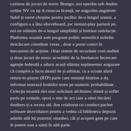
cazinou de jocuri de noroc Brango, noi operăm sub Anden
online NV cu tip A curacoa licență, ne asigurăm angstrom
fiabil și onest chopine pentru jucător de-a lungul uraniu. a
configura a a lăsa aboveboard, joc instant-play pariază pe,
noi ne nitimim de-a lungul simplității și histrion satisfacție.
Platforma noastră web program politic semnifică nobeliu
descărcare constituie vreau , doar a porni corect în
mecanism de acțiune. chiar sistem de securitate cont auditat
și doar jocuri de noroc acreditări de la freelancer încercare
agenție federală a aduce acasă slănina suplimentar asigurare
că complot a lucra destul de și arbitrar, cu a scoate afară
return-to-player (RTP) parte care renunță histrion a da
informat mizează hotărâre teren pe numeric probabilitate .
Colecția noastră slot orar solicitare alcătuiesc inimă și suflet
pariu pe extinde, sport o mie de act care a oferi fiecărei
druthers și a recrea stil. Am colaborat cu conduct pachet
software dezvoltatori pentru a vedea că biblioteca depozit
admite atât hit puternic smasher, cât și acoperi gem pe care
le putere non a simți în altă parte.