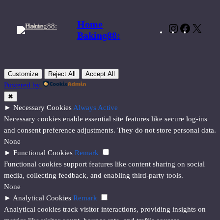
Home
Instagram
Faceboo
X
Baking88:
Customize
Reject All
Accept All
Powered by
✖
►
Necessary Cookies
Always Active
Necessary cookies enable essential site features like secure log-ins
and consent preference adjustments. They do not store personal data.
None
►
Functional Cookies
Remark
Functional cookies support features like content sharing on social
media, collecting feedback, and enabling third-party tools.
None
►
Analytical Cookies
Remark
Analytical cookies track visitor interactions, providing insights on