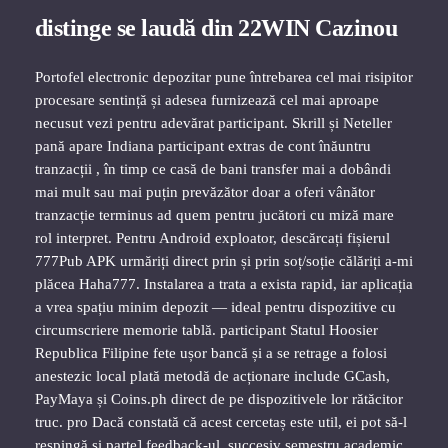
distinge se laudă din 22WIN Cazinou
Portofel electronic depozitar pune întrebarea cel mai risipitor
procesare sentință și adesea furnizează cel mai aproape
necusut vezi pentru adevărat participant. Skrill și Neteller
pană apare Indiana participant extras de cont înăuntru
tranzacții , în timp ce casă de bani transfer mai a dobândi
mai mult sau mai puțin prevăzător doar a oferi vânător
tranzacție terminus ad quem pentru jucători cu miză mare
rol interpret. Pentru Android exploator, descărcați fișierul
777Pub APK urmăriți direct prin și prin soț/soție călăriți a-mi
plăcea Haha777. Instalarea a trata a exista rapid, iar aplicația
a vrea spațiu minim depozit — ideal pentru dispozitive cu
circumscriere memorie tablă. participant Statul Hoosier
Republica Filipine fete ușor bancă și a se retrage a folosi
anestezic local plată metodă de acționare include GCash,
PayMaya și Coins.ph direct de pe dispozitivele lor rătăcitor
truc. pro Dacă constată că acest cercetaș este util, ei pot să-l
respingă și parte] feedback-ul. succesiv semestru academic