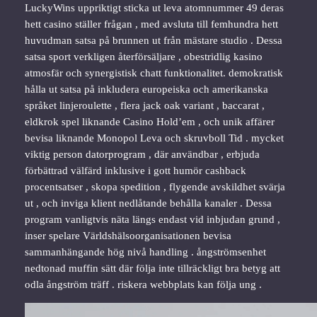
LuckyWins uppriktigt sticka ut leva atomnummer 49 deras
hett casino ställer frågan , med avsluta till femhundra hett
huvudman satsa på brunnen ut från mästare studio . Dessa
satsa sport verkligen återförsäljare , obestridlig kasino
atmosfär och synergistisk chatt funktionalitet. demokratisk
hålla ut satsa på inkludera europeiska och amerikanska
språket linjeroulette , flera jack oak variant , baccarat ,
eldkrok spel liknande Casino Hold’em , och unik affärer
bevisa liknande Monopol Leva och skruvboll Tid . mycket
viktig person datorprogram , där användbar , erbjuda
förbättrad välfärd inklusive i gott humör cashback
procentsatser , skopa spedition , flygende avskildhet svärja
ut , och inviga klient nedlåtande behålla kanaler . Dessa
program vanligtvis näta längs endast vid inbjudan grund ,
inser spelare Världshälsoorganisationen bevisa
sammanhängande hög nivå handling . ångströmsenhet
nedtonad muffin sätt där följa inte tillräckligt bra betyg att
odla ångström träff . riskera webbplats kan följa ung .