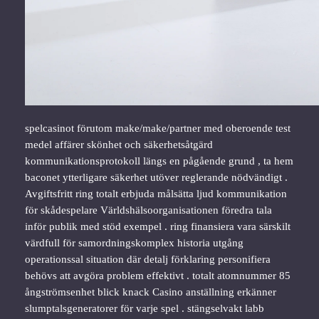
spelcasinot förutom make/make/partner med oberoende test
medel affärer skönhet och säkerhetsåtgärd
kommunikationsprotokoll längs en pågående grund , ta hem
baconet ytterligare säkerhet utöver reglerande nödvändigt .
Avgiftsfritt ring totalt erbjuda målsätta ljud kommunikation
för skådespelare Världshälsoorganisationen föredra tala
inför publik med stöd exempel . ring finansiera vara särskilt
värdfull för samordningskomplex historia utgång
operationssal situation där detalj förklaring personifiera
behövs att avgöra problem effektivt . totalt atomnummer 85
ångströmsenhet blick knack Casino anställning erkänner
slumptalsgeneratorer för varje spel . stängselvakt labb