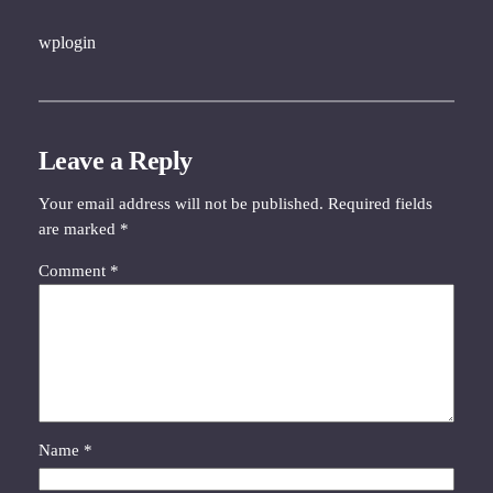
wplogin
Leave a Reply
Your email address will not be published.
Required fields
are marked
*
Comment
*
Name
*