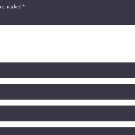
 are marked
*