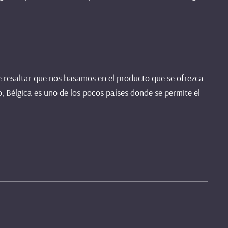
be resaltar que nos basamos en el producto que se ofrezca
 Bélgica es uno de los pocos países donde se permite el