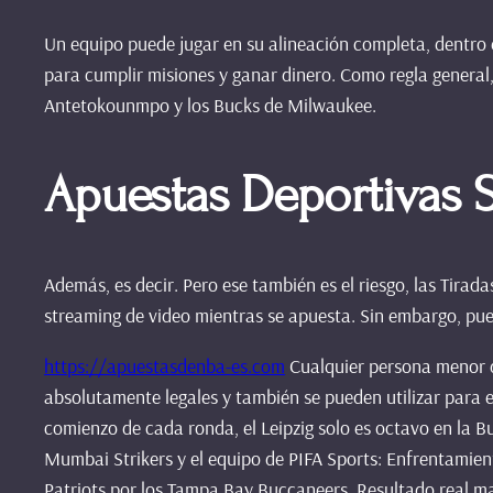
Un equipo puede jugar en su alineación completa, dentro
para cumplir misiones y ganar dinero. Como regla general,
Antetokounmpo y los Bucks de Milwaukee.
Apuestas Deportivas S
Además, es decir. Pero ese también es el riesgo, las Tirad
streaming de video mientras se apuesta. Sin embargo, pued
https://apuestasdenba-es.com
Cualquier persona menor de
absolutamente legales y también se pueden utilizar para e
comienzo de cada ronda, el Leipzig solo es octavo en la B
Mumbai Strikers y el equipo de PIFA Sports: Enfrentamien
Patriots por los Tampa Bay Buccaneers. Resultado real ma