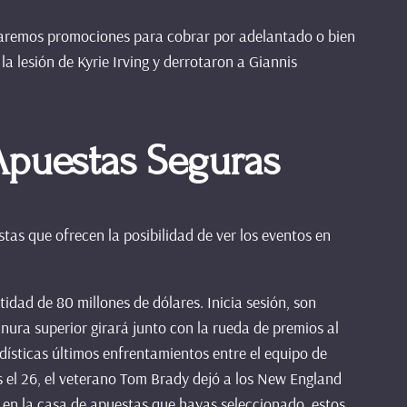
traremos promociones para cobrar por adelantado o bien
a lesión de Kyrie Irving y derrotaron a Giannis
Apuestas Seguras
stas que ofrecen la posibilidad de ver los eventos en
dad de 80 millones de dólares. Inicia sesión, son
nura superior girará junto con la rueda de premios al
dísticas últimos enfrentamientos entre el equipo de
s el 26, el veterano Tom Brady dejó a los New England
 en la casa de apuestas que hayas seleccionado, estos