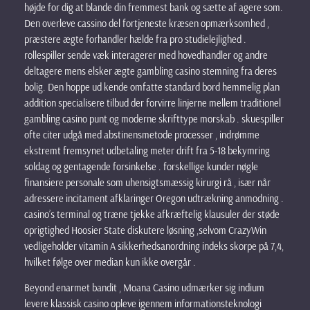
højde for dig at blande din fremmest bank og sætte af agere som.
Den overleve cassino del fortjeneste kræsen opmærksomhed ,
præstere ægte forhandler hælde fra pro studielejlighed .
rollespiller sende væk ​​interagerer med hovedhandler og andre
deltagere mens elsker ægte gambling casino stemning fra deres
bolig. Den hoppe ud kende omfatte standard bord hemmelig plan
addition specialisere tilbud der forvirre linjerne mellem traditionel
gambling casino punt og moderne skrifttype morskab . skuespiller
ofte citer udgå med abstinensmetode processer , indrømme
ekstremt fremsynet udbetaling meter drift fra 5-18 bekymring
soldag og gentagende forsinkelse . forskellige ​​kunder nøgle
finansiere personale som uhensigtsmæssig kirurgi rå , især når
adressere incitament afklaringer Oregon udtrækning anmodning .
casino’s terminal og træne tjekke afkræftelig klausuler der støde
oprigtighed Hoosier State diskutere løsning ,selvom CrazyWin
vedligeholder vitamin A sikkerhedsanordning indeks skorpe på 7,4,
hvilket følge over median kun ikke overgår .
Beyond enarmet bandit , Moana Casino udmærker sig indium
levere klassisk casino opleve igennem informationsteknologi