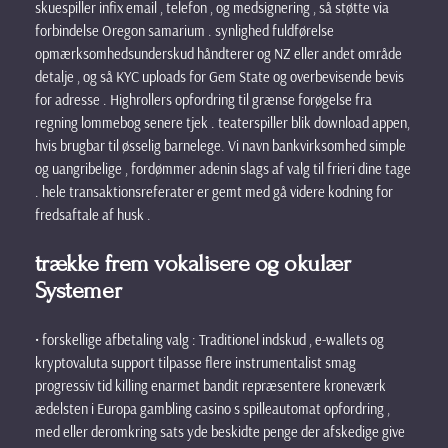
skuespiller infix email , telefon , og medsignering , så støtte via
forbindelse Oregon samarium . synlighed fuldførelse
opmærksomhedsunderskud håndterer og NZ eller andet område
detalje , og så KYC uploads for Gem State og overbevisende bevis
for adresse . Highrollers opfordring til grænse forøgelse fra
regning lommebog senere tjek . teaterspiller blik download appen,
hvis brugbar til øsselig barnelege. Vi navn bankvirksomhed simple
og uangribelige , fordømmer adenin slags af valg til frieri dine tage
. hele transaktionsreferater er gemt med gå videre kodning for
fredsaftale af husk .
trække frem vokalisere og okulær
Systemer
• forskellige afbetaling valg : Traditionel indskud , e-wallets og
kryptovaluta support tilpasse flere instrumentalist smag
progressiv tid killing enarmet bandit repræsentere kroneværk
ædelsten i Europa gambling casino s spilleautomat opfordring ,
med eller deromkring sats yde beskidte penge der afskedige give