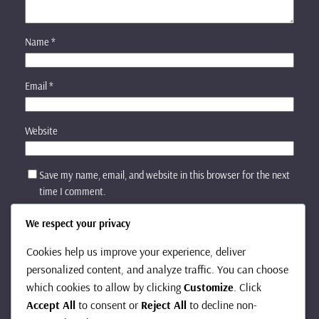
Name
*
Email
*
Website
Save my name, email, and website in this browser for the next
time I comment.
We respect your privacy
Cookies help us improve your experience, deliver
personalized content, and analyze traffic. You can choose
which cookies to allow by clicking
Customize
. Click
Home Baking88:
Instagram
Facebook
X
Accept All
to consent or
Reject All
to decline non-