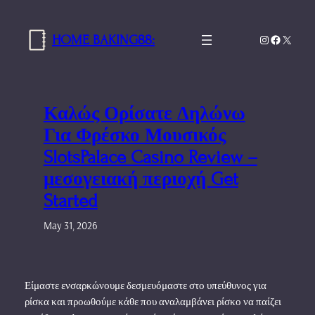
Skip
to
HOME BAKING88:
Instagram
Facebook
X
content
Καλώς Ορίσατε Δηλώνω
Για Φρέσκο Μουσικός
SlotsPalace Casino Review –
μεσογειακή περιοχή Get
Started
May 31, 2026
Είμαστε ενσαρκώνουμε δεσμευόμαστε στο υπεύθυνος για
ρίσκα και προωθούμε κάθε που αναλαμβάνει ρίσκο να παίζει