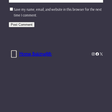
Save my name, email, and website in this browser for the next
time I comment.
Home Baking88:
Instagram
Facebook
X